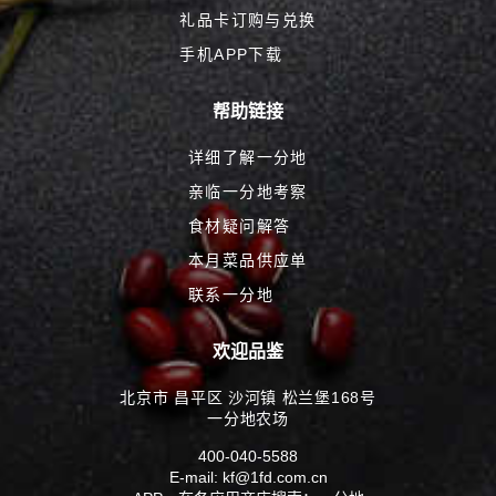
礼品卡订购与兑换
手机APP下载
帮助链接
详细了解一分地
亲临一分地考察
食材疑问解答
本月菜品供应单
联系一分地
欢迎品鉴
北京市 昌平区 沙河镇 松兰堡168号
一分地农场
400-040-5588
E-mail: kf@1fd.com.cn