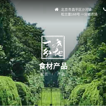
北京市
昌平区沙河镇
松兰堡168号 一分地农场
食材产品
首页
产品