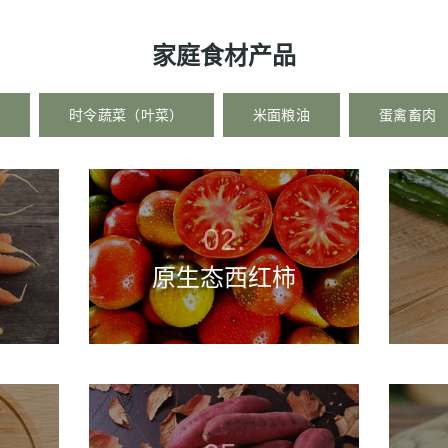
家庭食材产品
时令蔬菜（叶菜）
米面粮油
蛋禽畜肉
原生态西红柿