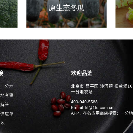
原生态冬瓜
接
欢迎品鉴
解一分地
北京市 昌平区 沙河镇 松兰堡16
一分地农场
分地考察
400-040-5588
问解答
E-mail: kf@1fd.com.cn
APP，在各应用商店搜索：一分地
品供应单
分地