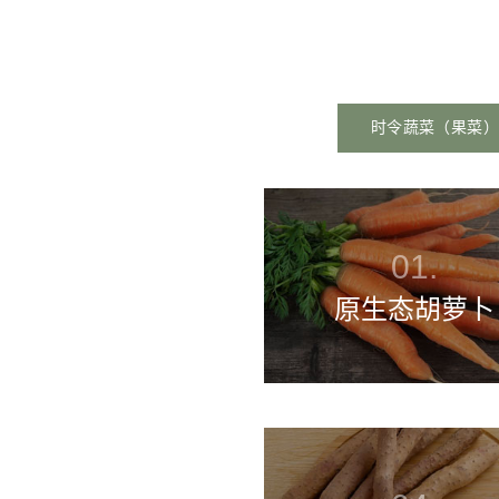
时令蔬菜（果菜）
原生态胡萝卜