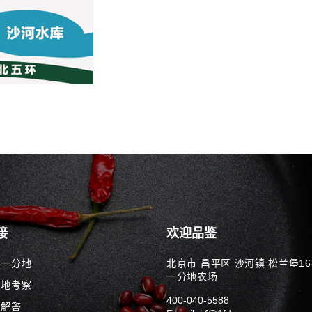
接
欢迎品鉴
解一分地
北京市 昌平区 沙河镇 松兰堡16
一分地农场
分地考察
400-040-5588
问解答