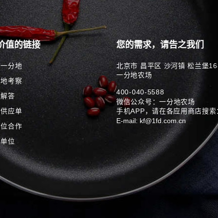
价值的链接
您的需求，请告之我们
解一分地
北京市 昌平区 沙河镇 松兰堡16
一分地农场
分地考察
400-040-5588
问解答
微信公众号：一分地农场
品供应单
手机APP，请在各应用商店搜索
E-mail: kf@1fd.com.cn
单位合作
伴单位