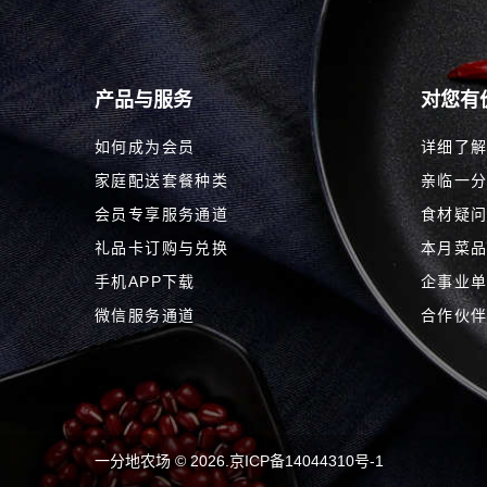
产品与服务
对您有
如何成为会员
详细了
家庭配送套餐种类
亲临一
会员专享服务通道
食材疑
礼品卡订购与兑换
本月菜
手机APP下载
企事业
微信服务通道
合作伙
一分地农场 ©
2026
.
京ICP备14044310号-1